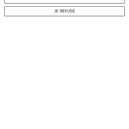
JE REFUSE
Facebook
Twitter
Linkedin
Pinterest