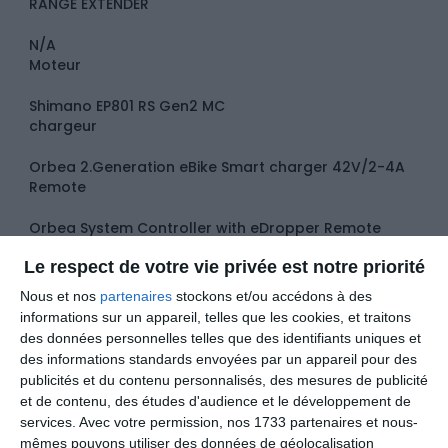
RANGE EXTENDER
N/A
Moteur
Shimano EP801 RS Gen2 MC
chargeur
Orbea 2.Generation eBike Smart charger 42V/2-4A
Remote
Orbea System Controller with eDropper Remote
Transmission
Le respect de votre vie privée est notre priorité
Plateau de pedalier
Nous et nos
partenaires
stockons et/ou accédons à des
e*thirteen Helix Core e*spec Direct Mount 32T 55mm
informations sur un appareil, telles que les cookies, et traitons
ChainLine
des données personnelles telles que des identifiants uniques et
Manivelle
des informations standards envoyées par un appareil pour des
publicités et du contenu personnalisés, des mesures de publicité
Shimano Steps EM600
et de contenu, des études d'audience et le développement de
Manettes
services.
Avec votre permission, nos 1733 partenaires et nous-
mêmes pouvons utiliser des données de géolocalisation