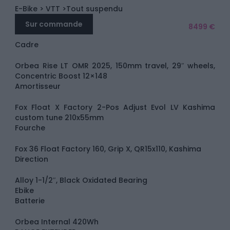
E-Bike
> VTT
>Tout suspendu
Sur commande
8499 €
Cadre
Orbea Rise LT OMR 2025, 150mm travel, 29″ wheels,
Concentric Boost 12×148
Amortisseur
Fox Float X Factory 2-Pos Adjust Evol LV Kashima
custom tune 210x55mm
Fourche
Fox 36 Float Factory 160, Grip X, QR15x110, Kashima
Direction
Alloy 1-1/2″, Black Oxidated Bearing
Ebike
Batterie
Orbea Internal 420Wh