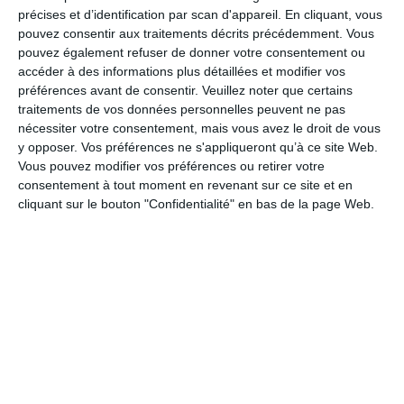
Shimano XT M8250
précises et d’identification par scan d'appareil. En cliquant, vous
Pignon
pouvez consentir aux traitements décrits précédemment. Vous
pouvez également refuser de donner votre consentement ou
Shimano CS-M7100 10-51t 12-Speed
accéder à des informations plus détaillées et modifier vos
Derailleur arrière
préférences avant de consentir.
Veuillez noter que certains
traitements de vos données personnelles peuvent ne pas
Shimano XT M8260 SGS
nécessiter votre consentement, mais vous avez le droit de vous
Chaine
y opposer. Vos préférences ne s'appliqueront qu’à ce site Web.
Vous pouvez modifier vos préférences ou retirer votre
Shimano M7100
Guide-chaîne
consentement à tout moment en revenant sur ce site et en
cliquant sur le bouton "Confidentialité" en bas de la page Web.
Orbea eBike chainguide
Cockpit
Cintre
OC Mountain Control MC10 Carbon, Rise 20, Width
800
Potence
OC Mountain Control MC20, 0º
Computer Mount