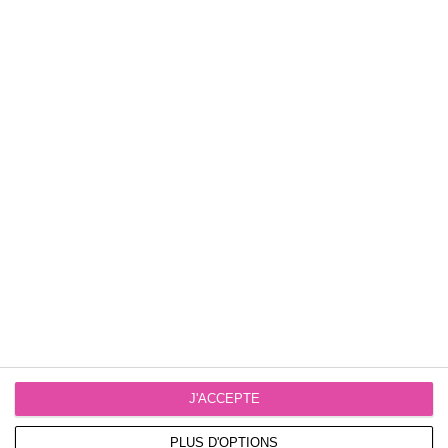
OC Mountain Control MC10, 31.6mm, Electronic
Dropper
Selle
Fizik Terra Ridon X5 145mm
Outils
OC FLP Multitool MT-20, Hex 2, 3, 4, 5 + OC Rear axle
lever (Hex 6 & valve core removal)
Tailles disponibles :
J'ACCEPTE
PLUS D'OPTIONS