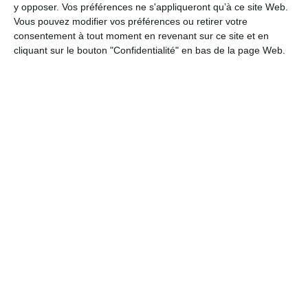
y opposer. Vos préférences ne s'appliqueront qu’à ce site Web.
Paire de roues
Vous pouvez modifier vos préférences ou retirer votre
Fulcrum Rapid Red 900 DB
consentement à tout moment en revenant sur ce site et en
cliquant sur le bouton "Confidentialité" en bas de la page Web.
Pneus
Schwalbe G-One Bite RaceGuard
Poste de pilotage
Cintre
Oxygen Scorpo Aero Gravel
Potence
Oxygen Scorpo Road
Selle
Oxygen Triton
Tige de Selle
Oxygen Scorpo
Levier de frein de vitesse gauche
Shimano GRX 600 STI