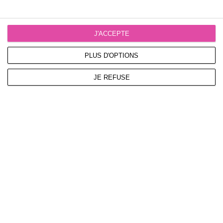
J'ACCEPTE
PLUS D'OPTIONS
JE REFUSE
Facebook
Twitter
Linkedin
Pinterest