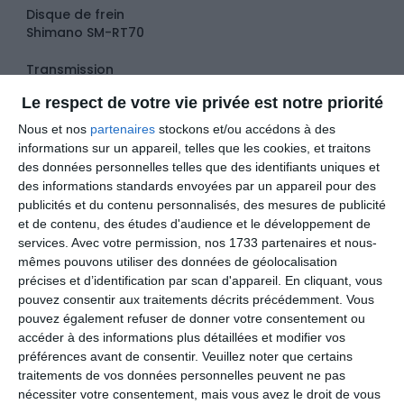
Disque de frein
Shimano SM-RT70
Transmission
Le respect de votre vie privée est notre priorité
Pédalier
FSA Gossamer Pro
Nous et nos
partenaires
stockons et/ou accédons à des
informations sur un appareil, telles que les cookies, et traitons
Dérailleur avant
des données personnelles telles que des identifiants uniques et
Shimano GRX 810
des informations standards envoyées par un appareil pour des
publicités et du contenu personnalisés, des mesures de publicité
Dérailleur arrière
et de contenu, des études d'audience et le développement de
Shimano GRX 810
services.
Avec votre permission, nos 1733 partenaires et nous-
mêmes pouvons utiliser des données de géolocalisation
Chaîne
précises et d’identification par scan d'appareil. En cliquant, vous
Shimano CN-HG601
pouvez consentir aux traitements décrits précédemment. Vous
pouvez également refuser de donner votre consentement ou
Cassette
accéder à des informations plus détaillées et modifier vos
Shimano CS-HG700
préférences avant de consentir.
Veuillez noter que certains
traitements de vos données personnelles peuvent ne pas
Roues
nécessiter votre consentement, mais vous avez le droit de vous