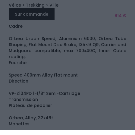
Vélos
> Trekking
> Ville
Sur commande
914 €
Cadre
Orbea Urban Speed, Aluminium 6000, Orbea Tube
Shaping, Flat Mount Disc Brake, 135×9 QR, Carrier and
Mudguard compatible, max 700x40C, Inner Cable
routing,
Fourche
Speed 400mm Alloy Flat mount
Direction
VP-Z104PD 1-1/8″ Semi-Cartridge
Transmission
Plateau de pedalier
Orbea, Alloy, 32x48t
Manettes