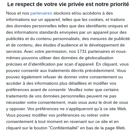
Shimano Sora
Le respect de votre vie privée est notre priorité
Pignon
Nous et nos
partenaires
stockons et/ou accédons à des
Shimano HG400 11-34t 9-Speed
informations sur un appareil, telles que les cookies, et traitons
Derailleur arrière
des données personnelles telles que des identifiants uniques et
des informations standards envoyées par un appareil pour des
Shimano Sora 3000GS
publicités et du contenu personnalisés, des mesures de publicité
Derailleur avant
et de contenu, des études d'audience et le développement de
services.
Avec votre permission, nos 1731 partenaires et nous-
Shimano Sora 3000
mêmes pouvons utiliser des données de géolocalisation
Chaine
précises et d’identification par scan d'appareil. En cliquant, vous
pouvez consentir aux traitements décrits précédemment. Vous
KMC X9
pouvez également refuser de donner votre consentement ou
Cockpit
accéder à des informations plus détaillées et modifier vos
Cintre
préférences avant de consentir.
Veuillez noter que certains
traitements de vos données personnelles peuvent ne pas
Alloy, 31.8mm, Riser, 640mm
nécessiter votre consentement, mais vous avez le droit de vous
Potence
y opposer. Vos préférences ne s'appliqueront qu’à ce site Web.
Vous pouvez modifier vos préférences ou retirer votre
Alloy, 7º
consentement à tout moment en revenant sur ce site et en
Freins
cliquant sur le bouton "Confidentialité" en bas de la page Web.
Freins