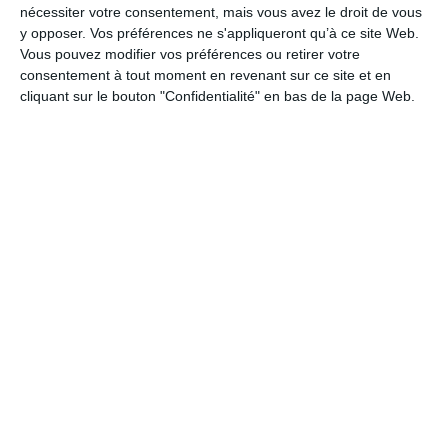
nécessiter votre consentement, mais vous avez le droit de vous
Sram GX Eagle 12-Speed
y opposer. Vos préférences ne s'appliqueront qu’à ce site Web.
Vous pouvez modifier vos préférences ou retirer votre
Potence
consentement à tout moment en revenant sur ce site et en
cliquant sur le bouton "Confidentialité" en bas de la page Web.
OC Mountain Performance MP21, -6º
Freins
Shimano M6100 Hydraulic Disc
Roues
Oquo Mountain Performance MP28PRO
Pneus
Maxxis Rekon Race 2.40″ WT 120 TPI Exo TLR
Tige selle