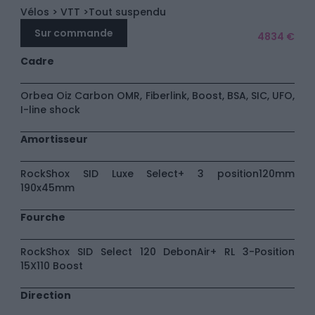
Vélos
> VTT
>Tout suspendu
Sur commande
4834 €
Cadre
Orbea Oiz Carbon OMR, Fiberlink, Boost, BSA, SIC, UFO,
I-line shock
Amortisseur
RockShox SID Luxe Select+ 3 position120mm
190x45mm
Fourche
RockShox SID Select 120 DebonAir+ RL 3-Position
15X110 Boost
Direction