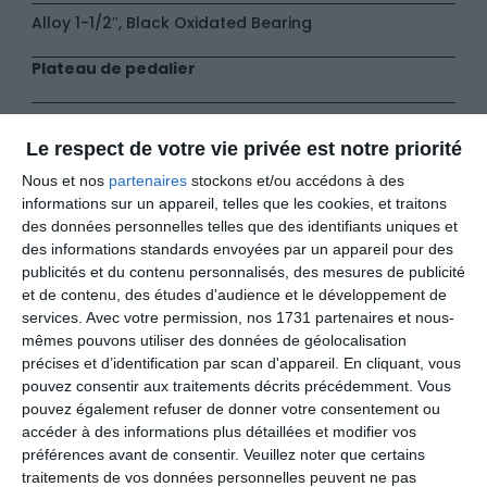
Alloy 1-1/2″, Black Oxidated Bearing
Plateau de pedalier
Sram Eagle 70 Dub Black 32t
Le respect de votre vie privée est notre priorité
Manettes
Nous et nos
partenaires
stockons et/ou accédons à des
informations sur un appareil, telles que les cookies, et traitons
Sram AXS Pod
des données personnelles telles que des identifiants uniques et
des informations standards envoyées par un appareil pour des
Pignon
publicités et du contenu personnalisés, des mesures de publicité
et de contenu, des études d'audience et le développement de
services.
Avec votre permission, nos 1731 partenaires et nous-
Sram XS-1270 Eagle 10-52t 12-Speed
mêmes pouvons utiliser des données de géolocalisation
précises et d’identification par scan d'appareil. En cliquant, vous
Derailleur arrière
pouvez consentir aux traitements décrits précédemment. Vous
pouvez également refuser de donner votre consentement ou
Sram S1000 Eagle AXS
accéder à des informations plus détaillées et modifier vos
préférences avant de consentir.
Veuillez noter que certains
Chaine
traitements de vos données personnelles peuvent ne pas