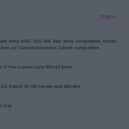
7099 €
d Alloy 6061, OLD 148, Belt drive compatible, Orbea
tem, w/ Custom Kickstand, Carrier compatible.
ion 2-Pos custom tune 165×42.5mm
 2.0, Kabolt 15×110, Fender and ABS Mts
um Cup