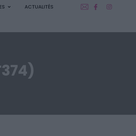
ES
ACTUALITÉS
T374)