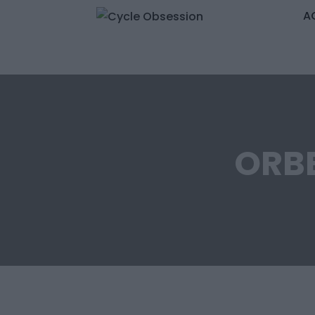
A
ORBE