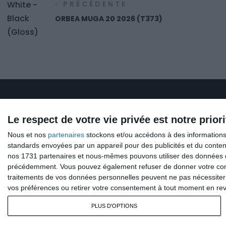
PRÉCÉDENTE
ORBEA MUGA 20 2026 (T373)
Le respect de votre vie privée est notre priori
PLUS D'INFOS
Nous et nos
partenaires
stockons et/ou accédons à des informations s
standards envoyées par un appareil pour des publicités et du conte
Mentions Légales
nos 1731 partenaires et nous-mêmes pouvons utiliser des données de g
Plan Du Site
précédemment. Vous pouvez également refuser de donner votre conse
Politique De Confidentialité
traitements de vos données personnelles peuvent ne pas nécessiter 
vos préférences ou retirer votre consentement à tout moment en reven
Contactez-Nous
PLUS D'OPTIONS