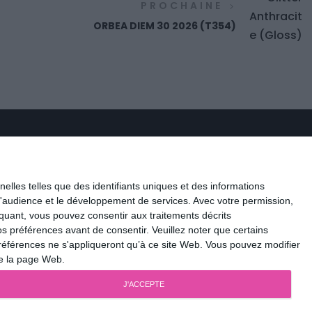
PROCHAINE
ORBEA DIEM 30 2026 (T354)
NOUS SUIVRE
elles telles que des identifiants uniques et des informations
d'audience et le développement de services.
Avec votre permission,
iquant, vous pouvez consentir aux traitements décrits
s préférences avant de consentir.
Veuillez noter que certains
références ne s'appliqueront qu’à ce site Web. Vous pouvez modifier
de la page Web.
J'ACCEPTE