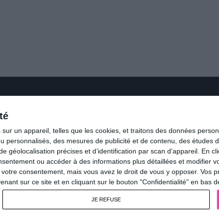
té
ur un appareil, telles que les cookies, et traitons des données personn
GENNES : 02 41 40 74 41
nu personnalisés, des mesures de publicité et de contenu, des études 
SAUMUR : 09 83 87 26 90
éolocalisation précises et d’identification par scan d'appareil. En cl
ntement ou accéder à des informations plus détaillées et modifier vo
votre consentement, mais vous avez le droit de vous y opposer. Vos p
cycle.obsession@gmail.com
ant sur ce site et en cliquant sur le bouton "Confidentialité" en bas 
JE REFUSE