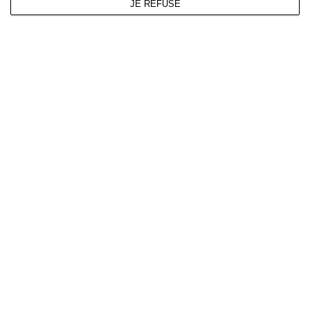
JE REFUSE
Facebook
Twitter
Linkedin
Pinterest
PRÉCÉDENTE
ORBEA Denna M20
PROCHAINE
2026 (T308)