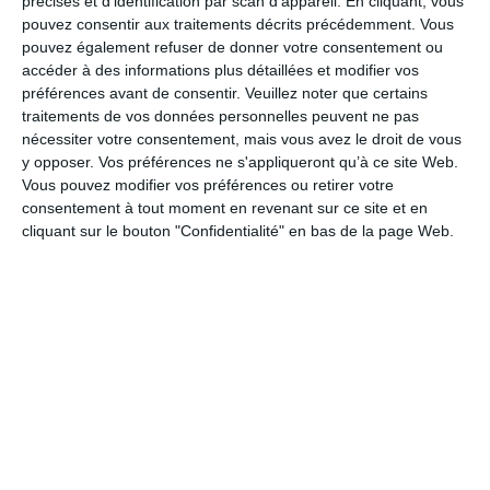
précises et d’identification par scan d'appareil. En cliquant, vous
pouvez consentir aux traitements décrits précédemment. Vous
Sram XG-1351 XPLR 10-46t 13-Speed
pouvez également refuser de donner votre consentement ou
Derailleur arrière
accéder à des informations plus détaillées et modifier vos
préférences avant de consentir.
Veuillez noter que certains
Sram Rival XPLR AXS 13s
traitements de vos données personnelles peuvent ne pas
Chaine
nécessiter votre consentement, mais vous avez le droit de vous
y opposer. Vos préférences ne s'appliqueront qu’à ce site Web.
Sram Rival 12-13 Speed
Vous pouvez modifier vos préférences ou retirer votre
Guide-chaîne
consentement à tout moment en revenant sur ce site et en
cliquant sur le bouton "Confidentialité" en bas de la page Web.
Orbea eBike chainguide
Cockpit
Cintre
OC Gravel GR10 Carbon, Reach 70, Drop 110
Potence
OC Road Performance RP10, -8º
Freins
Freins
Sram RIVAL AXS