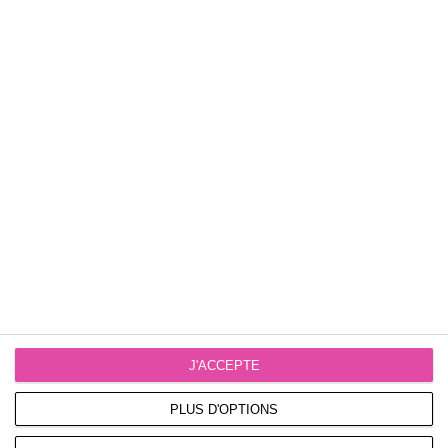
Selle San Marco Shortfit 2.0 Start Up Off Road Xilite
Accessoires
Garde-boue
N/A
Guidoline
Orbea Anti-Slippery/Shock Proof
Tailles disponibles :
J'ACCEPTE
PLUS D'OPTIONS