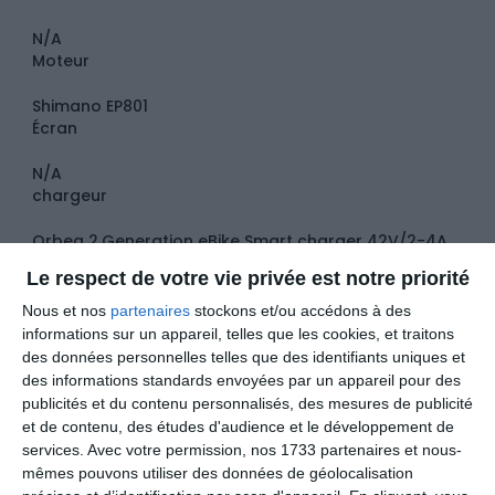
N/A
Moteur
Shimano EP801
Écran
N/A
chargeur
Orbea 2.Generation eBike Smart charger 42V/2-4A
Remote
Le respect de votre vie privée est notre priorité
EN600-L
Nous et nos
partenaires
stockons et/ou accédons à des
Transmission
informations sur un appareil, telles que les cookies, et traitons
Plateau de pedalier
des données personnelles telles que des identifiants uniques et
des informations standards envoyées par un appareil pour des
Alloy EP8 42t
publicités et du contenu personnalisés, des mesures de publicité
Manivelle
et de contenu, des études d'audience et le développement de
services.
Avec votre permission, nos 1733 partenaires et nous-
Shimano Steps EM600
mêmes pouvons utiliser des données de géolocalisation
Pignon