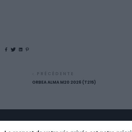
Facebook
Twitter
Linkedin
Pinterest
PRÉCÉDENTE
ORBEA ALMA M20 2026 (T215)