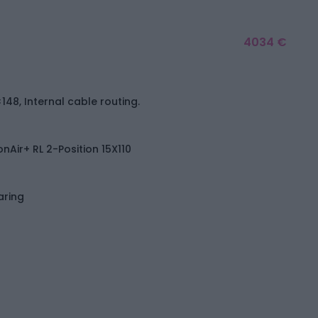
4034 €
48, Internal cable routing.
nAir+ RL 2-Position 15X110
aring