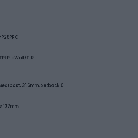
MP28PRO
0TPI ProWall/TLR
eatpost, 31,6mm, Setback 0
ize 137mm