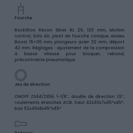
Fourche
RockShox Recon Silver RL 29, 120 mm, Motion
control, Solo Air, pivot de fourche conique, essieu
Boost 15×110 mm, plongeurs acier 32 mm, déport
42 mm. Réglages : ajustement de la compression
à basse vitesse pour bloquer, rebond,
précontrainte pneumatique
Jeu de direction
ONOFF ZS44/ZS56, 1-1/8″, douille de direction 1,5’’,
roulements étanches ACB, haut 42x30x7x45ºx45º,
bas 52x40x8x45ºx45º