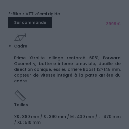
E-Bike
> VTT
>Semi rigide
Sur commande
3999 €
Cadre
Prime Xtralite alliage renforcé 6061, Forward
Geometry, batterie interne amovible, douille de
direction conique, essieu arrière Boost 12×148 mm,
capteur de vitesse intégré à la patte arrière du
cadre
Tailles
XS : 380 mm / S : 390 mm / M : 430 mm / L : 470 mm
/ XL : 510 mm