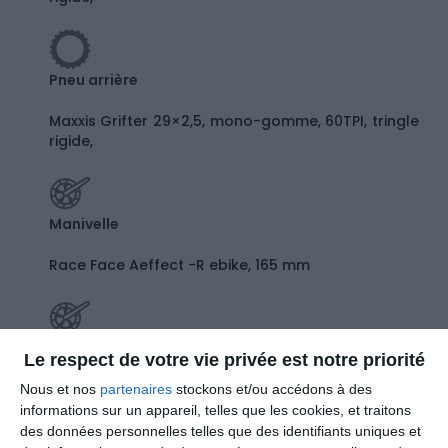
Pneu arrière
Maxxis Grifter 29×2,5, mono-gomme, 60TPI, tringle
rigide,
Manivelle
Race Face Aeffect -R ebike, 165 mm
Plateaux
Le respect de votre vie privée est notre priorité
Sram X-Sync 2 Eagle 34T, acier, largeur étroite,
Nous et nos
partenaires
stockons et/ou accédons à des
104 BCD
informations sur un appareil, telles que les cookies, et traitons
des données personnelles telles que des identifiants uniques et