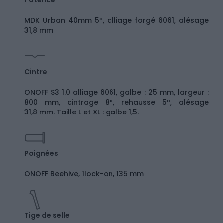
Potence
MDK Urban 40mm 5º, alliage forgé 6061, alésage
31,8 mm
Cintre
ONOFF S3 1.0 alliage 6061, galbe : 25 mm, largeur :
800 mm, cintrage 8º, rehausse 5º, alésage
31,8 mm. Taille L et XL : galbe 1,5.
Poignées
ONOFF Beehive, 1lock-on, 135 mm
Tige de selle