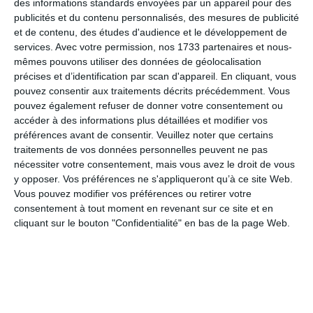
des informations standards envoyées par un appareil pour des
publicités et du contenu personnalisés, des mesures de publicité
Pedals
et de contenu, des études d'audience et le développement de
services.
Avec votre permission, nos 1733 partenaires et nous-
Pédale urbaine résine noire
mêmes pouvons utiliser des données de géolocalisation
précises et d’identification par scan d'appareil. En cliquant, vous
pouvez consentir aux traitements décrits précédemment. Vous
pouvez également refuser de donner votre consentement ou
Chaîne
accéder à des informations plus détaillées et modifier vos
préférences avant de consentir.
Veuillez noter que certains
Sram SX Eagle, 12s, Powerlock
traitements de vos données personnelles peuvent ne pas
nécessiter votre consentement, mais vous avez le droit de vous
y opposer. Vos préférences ne s'appliqueront qu’à ce site Web.
Vous pouvez modifier vos préférences ou retirer votre
Dérailleur arrière
consentement à tout moment en revenant sur ce site et en
cliquant sur le bouton "Confidentialité" en bas de la page Web.
Sram SX Eagle,12s
Leviers de changement de vitesse