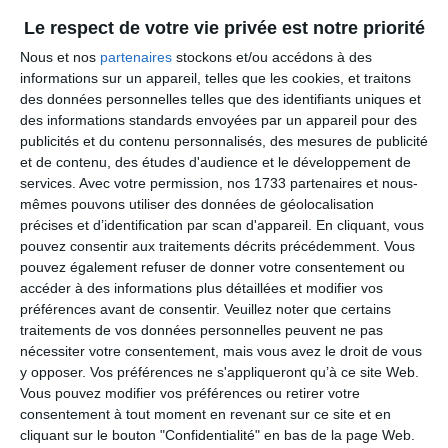
mm taille M : 170 mm taille L : 175 mm taille XL :
175 mm, CL 55
Le respect de votre vie privée est notre priorité
Nous et nos
partenaires
stockons et/ou accédons à des
informations sur un appareil, telles que les cookies, et traitons
des données personnelles telles que des identifiants uniques et
Plateaux
des informations standards envoyées par un appareil pour des
publicités et du contenu personnalisés, des mesures de publicité
34T, alliage usiné CNC, Type T
et de contenu, des études d'audience et le développement de
services.
Avec votre permission, nos 1733 partenaires et nous-
mêmes pouvons utiliser des données de géolocalisation
précises et d’identification par scan d'appareil. En cliquant, vous
Boîtier de pédalier
pouvez consentir aux traitements décrits précédemment. Vous
pouvez également refuser de donner votre consentement ou
Sram DUB BSA, roulements étanches, 73 mm
accéder à des informations plus détaillées et modifier vos
préférences avant de consentir.
Veuillez noter que certains
traitements de vos données personnelles peuvent ne pas
nécessiter votre consentement, mais vous avez le droit de vous
Chaîne
y opposer. Vos préférences ne s'appliqueront qu’à ce site Web.
Vous pouvez modifier vos préférences ou retirer votre
Sram GX Eagle, 12s, Powerlock
consentement à tout moment en revenant sur ce site et en
cliquant sur le bouton "Confidentialité" en bas de la page Web.