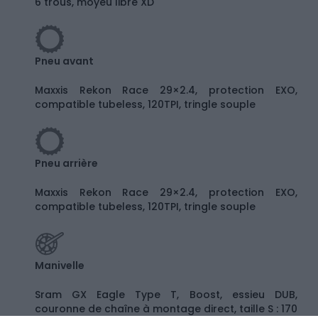
6 trous, moyeu libre XD
Pneu avant
Maxxis Rekon Race 29×2.4, protection EXO,
compatible tubeless, 120TPI, tringle souple
Pneu arrière
Maxxis Rekon Race 29×2.4, protection EXO,
compatible tubeless, 120TPI, tringle souple
Manivelle
Sram GX Eagle Type T, Boost, essieu DUB,
couronne de chaîne à montage direct, taille S : 170