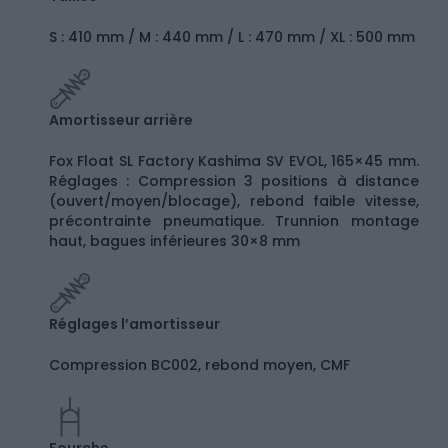
S : 410 mm / M : 440 mm / L : 470 mm / XL : 500 mm
Amortisseur arrière
Fox Float SL Factory Kashima SV EVOL, 165×45 mm.
Réglages : Compression 3 positions à distance
(ouvert/moyen/blocage), rebond faible vitesse,
précontrainte pneumatique. Trunnion montage
haut, bagues inférieures 30×8 mm
Réglages l’amortisseur
Compression BC002, rebond moyen, CMF