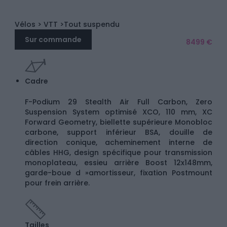
Vélos
> VTT
>Tout suspendu
Sur commande
8499 €
Cadre
F-Podium 29 Stealth Air Full Carbon, Zero
Suspension System optimisé XCO, 110 mm, XC
Forward Geometry, biellette supérieure Monobloc
carbone, support inférieur BSA, douille de
direction conique, acheminement interne de
câbles HHG, design spécifique pour transmission
monoplateau, essieu arrière Boost 12x148mm,
garde-boue d »amortisseur, fixation Postmount
pour frein arrière.
Tailles