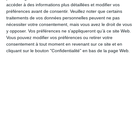
accéder à des informations plus détaillées et modifier vos
Fox Transfer Factory Kashima interne, chasse
préférences avant de consentir.
Veuillez noter que certains
réglable, diamètre 31,6 mm, taille S : 95 mm -120 mm,
traitements de vos données personnelles peuvent ne pas
taille M : 125 mm -150 mm, taille ML taille L : 155 mm
nécessiter votre consentement, mais vous avez le droit de vous
-180 mm, taille L : 185 mm -210 mmm, taille XL : 185
y opposer. Vos préférences ne s'appliqueront qu’à ce site Web.
mm – 210 mm
Vous pouvez modifier vos préférences ou retirer votre
consentement à tout moment en revenant sur ce site et en
Selle
cliquant sur le bouton "Confidentialité" en bas de la page Web.
Ergon SM-10
Frein avant
Sram Maven Silver, étrier 4 pistons de 18 et 19,5 mm,
HS2 200 mm, disque monopièce IS 6 trous,
plaquettes en métal fritté sur acier
Frein arrière
Sram Maven Silver, étrier 4 pistons de 18 et 19,5 mm,
HS2 200 mm, disque monopièce IS 6 trous,
plaquettes en métal fritté sur acier