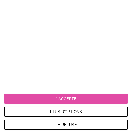
CL55
Chaîne
Sram GX Eagle T-type, 12s, Powerlock
Dérailleur arrière
Sram X0 Eagle AXS, T-Type, 12s
Leviers de changement de vitesse
Sram Eagle AXS Pod MMX, 12s
Cassette
Sram XS-1275, 10-52T, T-type, 12s
J'ACCEPTE
Poids
PLUS D'OPTIONS
23,9 kg
JE REFUSE