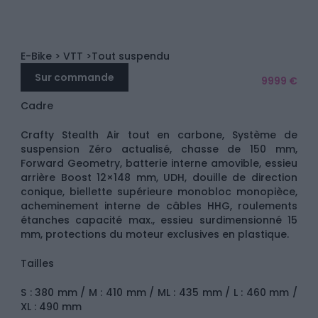
E-Bike
> VTT
>Tout suspendu
Sur commande
9999 €
Cadre
Crafty Stealth Air tout en carbone, Système de
suspension Zéro actualisé, chasse de 150 mm,
Forward Geometry, batterie interne amovible, essieu
arrière Boost 12×148 mm, UDH, douille de direction
conique, biellette supérieure monobloc monopièce,
acheminement interne de câbles HHG, roulements
étanches capacité max., essieu surdimensionné 15
mm, protections du moteur exclusives en plastique.
Tailles
S : 380 mm / M : 410 mm / ML : 435 mm / L : 460 mm /
XL : 490 mm