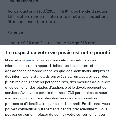
Jeu de direction
Acros custom ZS56/ZS56, 1-1/8″, douille de direction
1,5″, acheminement interne de câbles, bouchons
étanches avec blocklock
Potence
ONOFF S9 30 mm 0º, Full CNC, alésage 31,8 mm
Le respect de votre vie privée est notre priorité
Cintre
Nous et nos
partenaires
stockons et/ou accédons à des
ONOFF S9 1,0 Carbon, galbe : 25 mm, largeur :
informations sur un appareil, telles que les cookies, et traitons
800mm, 8º backsweep, 5º upsweep, alésage 31,8
des données personnelles telles que des identifiants uniques et
mm. Taille L et XL : galbe 38 mm.
des informations standards envoyées par un appareil pour des
publicités et du contenu personnalisés, des mesures de publicité
Poignées
et de contenu, des études d'audience et le développement de
services.
Avec votre permission, nos 1733 partenaires et nous-
ONOFF Desert Pro, lock-on CNC, 135mm. L et XL : Taille
mêmes pouvons utiliser des données de géolocalisation
plus épaisse
précises et d’identification par scan d'appareil. En cliquant, vous
pouvez consentir aux traitements décrits précédemment. Vous
Tige de selle
pouvez également refuser de donner votre consentement ou