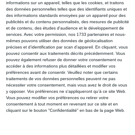
informations sur un appareil, telles que les cookies, et traitons
Tige de selle
des données personnelles telles que des identifiants uniques et
des informations standards envoyées par un appareil pour des
ONOFF S9 Carbon 15-R, diamètre 27,2 mm,
publicités et du contenu personnalisés, des mesures de publicité
longueur : taille S: 400 mm, taille M : 400 mm , taille
et de contenu, des études d'audience et le développement de
ML 400 mm, taille L : 450 m, taille XL : 450 mm
services.
Avec votre permission, nos 1733 partenaires et nous-
mêmes pouvons utiliser des données de géolocalisation
précises et d’identification par scan d'appareil. En cliquant, vous
pouvez consentir aux traitements décrits précédemment. Vous
Selle
pouvez également refuser de donner votre consentement ou
accéder à des informations plus détaillées et modifier vos
Fizik Vento Argo X5 140mm
préférences avant de consentir.
Veuillez noter que certains
traitements de vos données personnelles peuvent ne pas
nécessiter votre consentement, mais vous avez le droit de vous
y opposer. Vos préférences ne s'appliqueront qu’à ce site Web.
Frein avant
Vous pouvez modifier vos préférences ou retirer votre
consentement à tout moment en revenant sur ce site et en
Sram Rival AXS HRD, étrier 2 pièces, disque
Paceline 160mm Centerlock, plaquettes
cliquant sur le bouton "Confidentialité" en bas de la page Web.
organiques sur acier