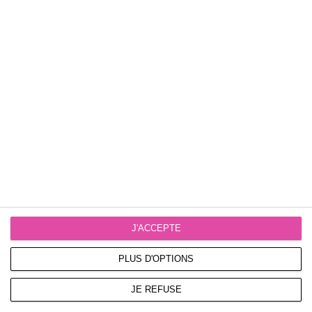
Plateaux
Sram 40T montage direct, largeur étroite,
Boîtier de pédalier
Sram DUB T47 BSA, roulements étanches, 85,5 mm
Chaîne
Sram Rival, Flattop, 13s, Powerlock
J'ACCEPTE
PLUS D'OPTIONS
Dérailleur arrière
JE REFUSE
Sram Rival XPLR AXS, 13s