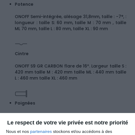
Potence
ONOFF Semi-intégrée, alésage 31,8mm, taille : -7°, :
longueur : taille S: 60 mm, taille M : 70 mm , taille
ML 70 mm, taille L : 80 mm, taille XL : 90 mm
Cintre
ONOFF S9 GR CARBON flare de 16º. Largeur taille S :
420 mm taille M : 420 mm taille ML : 440 mm taille
L : 460 mm taille XL : 460 mm
Poignées
Ruban de guidon ONOFF HEX
Le respect de votre vie privée est notre priorité
Nous et nos
partenaires
stockons et/ou accédons à des