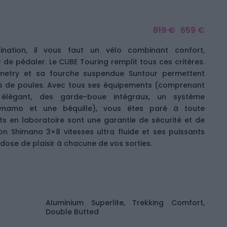
819 €
659 €
ination, il vous faut un vélo combinant confort,
r de pédaler. Le CUBE Touring remplit tous ces critères.
ometry et sa fourche suspendue Suntour permettent
ds de poules. Avec tous ses équipements (comprenant
 élégant, des garde-boue intégraux, un système
dynamo et une béquille), vous êtes paré à toute
sts en laboratoire sont une garantie de sécurité et de
sion Shimano 3×8 vitesses ultra fluide et ses puissants
 dose de plaisir à chacune de vos sorties.
Aluminium Superlite, Trekking Comfort,
Double Butted