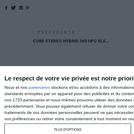
Facebook
Twitter
Linkedin
Pinterest
PRÉCÉDENTE
CUBE STEREO HYBRID 140 HPC SLX
750 (636153)
Le respect de votre vie privée est notre priori
Nous et nos
partenaires
stockons et/ou accédons à des informations s
PLUS D'INFOS
standards envoyées par un appareil pour des publicités et du conte
nos 1733 partenaires et nous-mêmes pouvons utiliser des données de g
précédemment. Vous pouvez également refuser de donner votre conse
Mentions Légales
traitements de vos données personnelles peuvent ne pas nécessiter 
Plan Du Site
vos préférences ou retirer votre consentement à tout moment en reven
Politique De Confidentialité
PLUS D'OPTIONS
Contactez-Nous