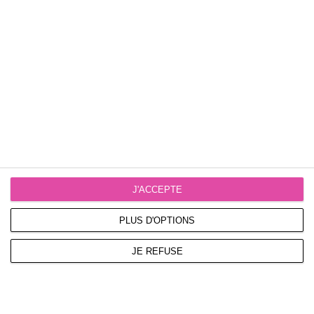
9999 €
Sur commande
J'ACCEPTE
PLUS D'OPTIONS
JE REFUSE
MONDRAKER CRAFTY