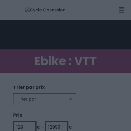
Ebike : VTT
Trier par prix
Prix
€
–
€