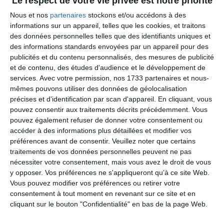
Le respect de votre vie privée est notre priorité
Sur commande
Nous et nos
partenaires
stockons et/ou accédons à des
informations sur un appareil, telles que les cookies, et traitons
des données personnelles telles que des identifiants uniques et
des informations standards envoyées par un appareil pour des
publicités et du contenu personnalisés, des mesures de publicité
et de contenu, des études d'audience et le développement de
services.
Avec votre permission, nos 1733 partenaires et nous-
mêmes pouvons utiliser des données de géolocalisation
précises et d’identification par scan d'appareil. En cliquant, vous
pouvez consentir aux traitements décrits précédemment. Vous
pouvez également refuser de donner votre consentement ou
accéder à des informations plus détaillées et modifier vos
préférences avant de consentir.
Veuillez noter que certains
traitements de vos données personnelles peuvent ne pas
nécessiter votre consentement, mais vous avez le droit de vous
y opposer. Vos préférences ne s'appliqueront qu’à ce site Web.
Vous pouvez modifier vos préférences ou retirer votre
MONDRAKER CHASER 750
consentement à tout moment en revenant sur ce site et en
Bunker Grey (25312-5)
cliquant sur le bouton "Confidentialité" en bas de la page Web.