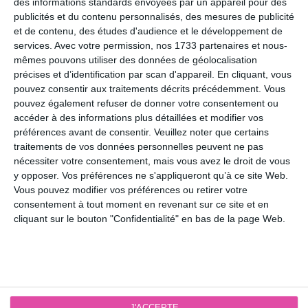
des informations standards envoyées par un appareil pour des
publicités et du contenu personnalisés, des mesures de publicité
et de contenu, des études d'audience et le développement de
services.
Avec votre permission, nos 1733 partenaires et nous-
PRÉCÉDENTE
mêmes pouvons utiliser des données de géolocalisation
précises et d’identification par scan d'appareil. En cliquant, vous
Horaires pendant les
pouvez consentir aux traitements décrits précédemment. Vous
fêtes
pouvez également refuser de donner votre consentement ou
accéder à des informations plus détaillées et modifier vos
préférences avant de consentir.
Veuillez noter que certains
traitements de vos données personnelles peuvent ne pas
nécessiter votre consentement, mais vous avez le droit de vous
PLUS D'INFOS
y opposer. Vos préférences ne s'appliqueront qu’à ce site Web.
Vous pouvez modifier vos préférences ou retirer votre
GENNES : 02 41 40 74 41
Mentions Légales
consentement à tout moment en revenant sur ce site et en
SAUMUR : 09 83 87 26 90
cliquant sur le bouton "Confidentialité" en bas de la page Web.
Plan Du Site
Politique De Confidentialité
cycle.obsession@gmail.co
m
Contactez-Nous
NOUS SUIVRE
J'ACCEPTE