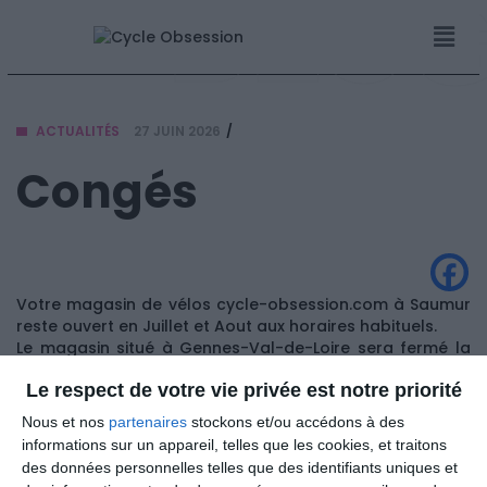
BLO
ACTUALITÉS
27 JUIN 2026
Congés
Votre magasin de vélos cycle-obsession.com à Saumur
reste ouvert en Juillet et Aout aux horaires habituels.
Le magasin situé à Gennes-Val-de-Loire sera fermé la
semaine 27 (du 29 juin au 5 juillet).
Le respect de votre vie privée est notre priorité
A très bientôt et bonnes vacances
L’équipe cycle-obsession.com
Nous et nos
partenaires
stockons et/ou accédons à des
informations sur un appareil, telles que les cookies, et traitons
des données personnelles telles que des identifiants uniques et
Partager:
Facebook
Twitter
Linkedin
Pinterest